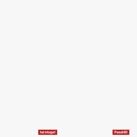
tarotogel
Pasal4D