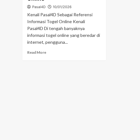
Pasal4D
10/01/2026
Kenali Pasal4D Sebagai Referensi
Informasi Togel Online Kenali
Pasal4D Di tengah banyaknya
informasi togel online yang beredar di
internet, pengguna...
Read
Read More
more
about
Kenali
Pasal4D
Sebagai
Referensi
Informasi
Togel
Online