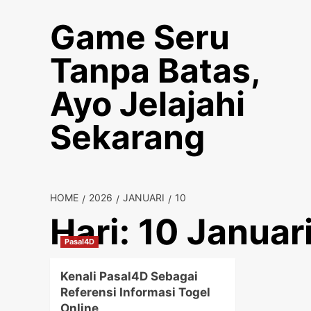
Skip
Game Seru
to
content
Tanpa Batas,
Ayo Jelajahi
Sekarang
HOME
2026
JANUARI
10
Hari:
10 Januar
Pasal4D
Kenali Pasal4D Sebagai
Referensi Informasi Togel
Online