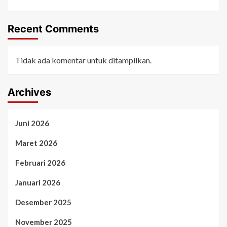
Recent Comments
Tidak ada komentar untuk ditampilkan.
Archives
Juni 2026
Maret 2026
Februari 2026
Januari 2026
Desember 2025
November 2025