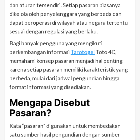
dan aturan tersendiri. Setiap pasaran biasanya
dikelola oleh penyelenggara yang berbeda dan
dapat beroperasi di wilayah atau negara tertentu
sesuai dengan regulasi yang berlaku.
Bagi banyak pengguna yang mengikuti
perkembangan informasi
Tarotogel
Toto 4D,
memahami konsep pasaran menjadi hal penting
karena setiap pasaran memiliki karakteristik yang
berbeda, mulai dari jadwal pengundian hingga
format informasi yang disediakan.
Mengapa Disebut
Pasaran?
Kata “pasaran” digunakan untuk membedakan
satu sumber hasil pengundian dengan sumber