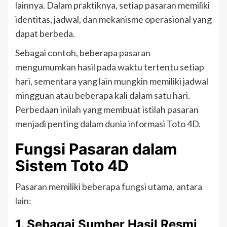
lainnya. Dalam praktiknya, setiap pasaran memiliki
identitas, jadwal, dan mekanisme operasional yang
dapat berbeda.
Sebagai contoh, beberapa pasaran
mengumumkan hasil pada waktu tertentu setiap
hari, sementara yang lain mungkin memiliki jadwal
mingguan atau beberapa kali dalam satu hari.
Perbedaan inilah yang membuat istilah pasaran
menjadi penting dalam dunia informasi Toto 4D.
Fungsi Pasaran dalam
Sistem Toto 4D
Pasaran memiliki beberapa fungsi utama, antara
lain:
1. Sebagai Sumber Hasil Resmi