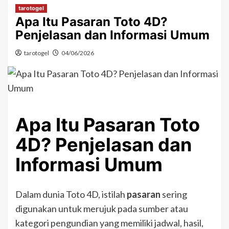
tarotogel
Apa Itu Pasaran Toto 4D?
Penjelasan dan Informasi Umum
tarotogel
04/06/2026
Apa Itu Pasaran Toto
4D? Penjelasan dan
Informasi Umum
Dalam dunia Toto 4D, istilah
pasaran
sering
digunakan untuk merujuk pada sumber atau
kategori pengundian yang memiliki jadwal, hasil,