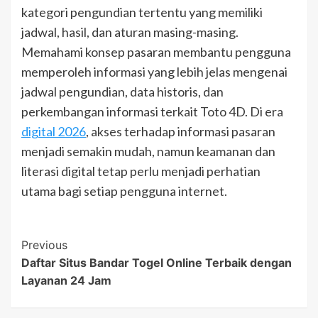
kategori pengundian tertentu yang memiliki
jadwal, hasil, dan aturan masing-masing.
Memahami konsep pasaran membantu pengguna
memperoleh informasi yang lebih jelas mengenai
jadwal pengundian, data historis, dan
perkembangan informasi terkait Toto 4D. Di era
digital 2026
, akses terhadap informasi pasaran
menjadi semakin mudah, namun keamanan dan
literasi digital tetap perlu menjadi perhatian
utama bagi setiap pengguna internet.
Post
Previous
Daftar Situs Bandar Togel Online Terbaik dengan
Navigation
Layanan 24 Jam