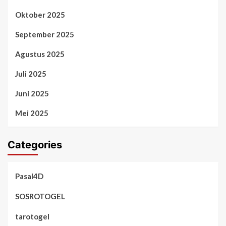
Oktober 2025
September 2025
Agustus 2025
Juli 2025
Juni 2025
Mei 2025
Categories
Pasal4D
SOSROTOGEL
tarotogel