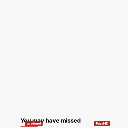
You may have missed
tarotogel
Pasal4D