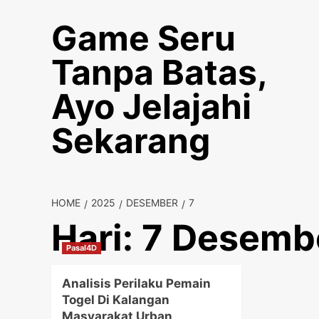
Skip
Game Seru
to
content
Tanpa Batas,
Ayo Jelajahi
Sekarang
HOME
2025
DESEMBER
7
Hari:
7 Desemb
Pasal4D
Analisis Perilaku Pemain
Togel Di Kalangan
Masyarakat Urban