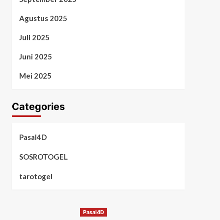
Agustus 2025
Juli 2025
Juni 2025
Mei 2025
Categories
Pasal4D
SOSROTOGEL
tarotogel
Pasal4D