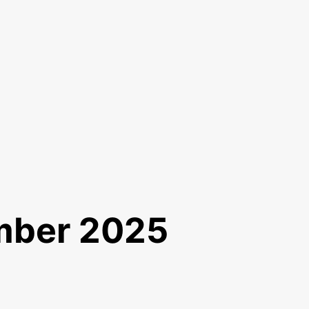
mber 2025