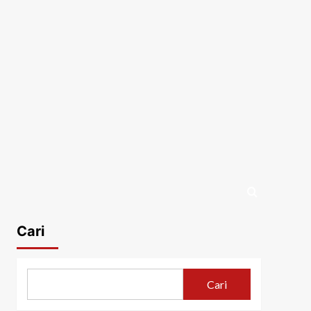
Cari
Cari