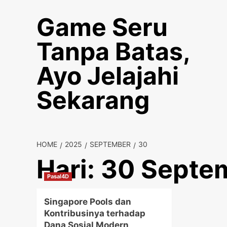
Skip
Game Seru
to
content
Tanpa Batas,
Ayo Jelajahi
Sekarang
HOME
2025
SEPTEMBER
30
Hari:
30 Septe
Pasal4D
Singapore Pools dan
Kontribusinya terhadap
Dana Sosial Modern