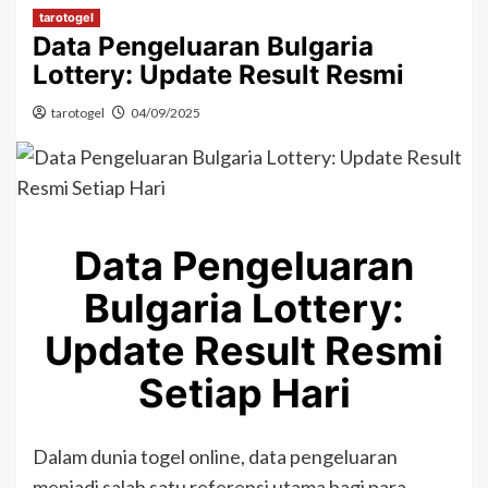
tarotogel
Data Pengeluaran Bulgaria
Lottery: Update Result Resmi
tarotogel
04/09/2025
Data Pengeluaran
Bulgaria Lottery:
Update Result Resmi
Setiap Hari
Dalam dunia togel online, data pengeluaran
menjadi salah satu referensi utama bagi para