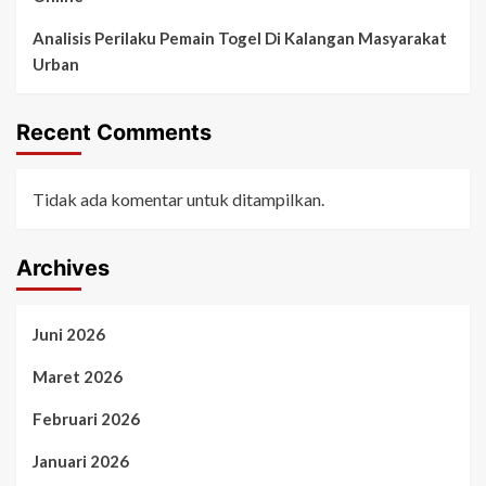
Analisis Perilaku Pemain Togel Di Kalangan Masyarakat
Urban
Recent Comments
Tidak ada komentar untuk ditampilkan.
Archives
Juni 2026
Maret 2026
Februari 2026
Januari 2026