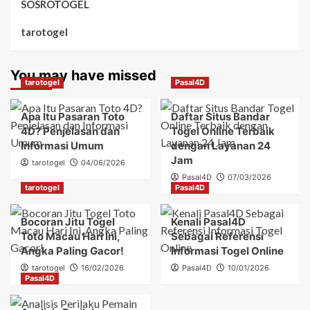
SOSROTOGEL
tarotogel
You may have missed
tarotogel
Pasal4D
Apa Itu Pasaran Toto
Daftar Situs Bandar
4D? Penjelasan dan
Togel Online Terbaik
Informasi Umum
dengan Layanan 24
Jam
tarotogel
04/06/2026
Pasal4D
07/03/2026
tarotogel
Pasal4D
Bocoran Jitu Togel
Kenali Pasal4D
Toto Macau Hari Ini,
Sebagai Referensi
Angka Paling Gacor!
Informasi Togel Online
tarotogel
16/02/2026
Pasal4D
10/01/2026
Pasal4D