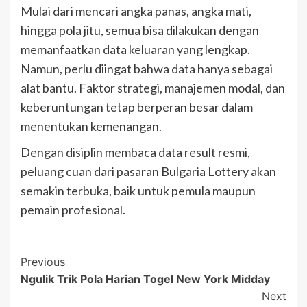
Mulai dari mencari angka panas, angka mati,
hingga pola jitu, semua bisa dilakukan dengan
memanfaatkan data keluaran yang lengkap.
Namun, perlu diingat bahwa data hanya sebagai
alat bantu. Faktor strategi, manajemen modal, dan
keberuntungan tetap berperan besar dalam
menentukan kemenangan.
Dengan disiplin membaca data result resmi,
peluang cuan dari pasaran Bulgaria Lottery akan
semakin terbuka, baik untuk pemula maupun
pemain profesional.
Post
Previous
Ngulik Trik Pola Harian Togel New York Midday
Navigation
Next