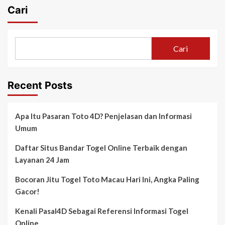
Cari
Cari
Recent Posts
Apa Itu Pasaran Toto 4D? Penjelasan dan Informasi
Umum
Daftar Situs Bandar Togel Online Terbaik dengan
Layanan 24 Jam
Bocoran Jitu Togel Toto Macau Hari Ini, Angka Paling
Gacor!
Kenali Pasal4D Sebagai Referensi Informasi Togel
Online