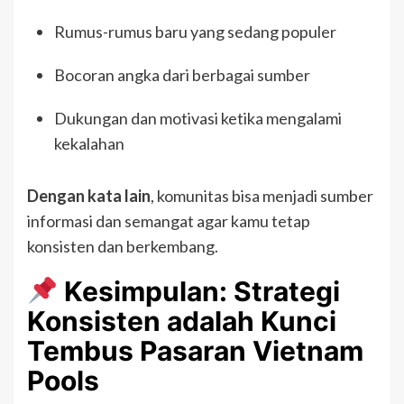
Rumus-rumus baru yang sedang populer
Bocoran angka dari berbagai sumber
Dukungan dan motivasi ketika mengalami
kekalahan
Dengan kata lain
, komunitas bisa menjadi sumber
informasi dan semangat agar kamu tetap
konsisten dan berkembang.
Kesimpulan: Strategi
Konsisten adalah Kunci
Tembus Pasaran Vietnam
Pools