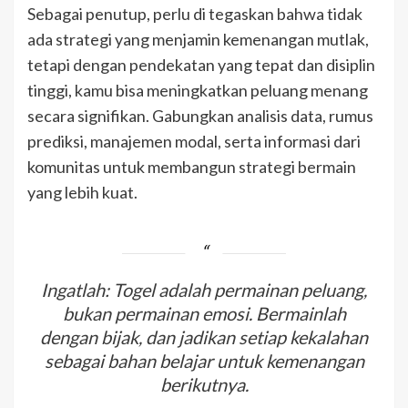
Sebagai penutup, perlu di tegaskan bahwa tidak
ada strategi yang menjamin kemenangan mutlak,
tetapi dengan pendekatan yang tepat dan disiplin
tinggi, kamu bisa meningkatkan peluang menang
secara signifikan. Gabungkan analisis data, rumus
prediksi, manajemen modal, serta informasi dari
komunitas untuk membangun strategi bermain
yang lebih kuat.
Ingatlah: Togel adalah permainan peluang,
bukan permainan emosi. Bermainlah
dengan bijak, dan jadikan setiap kekalahan
sebagai bahan belajar untuk kemenangan
berikutnya.