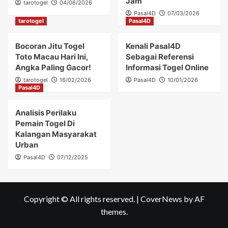
Jam
tarotogel
04/06/2026
Pasal4D
07/03/2026
tarotogel
Pasal4D
Bocoran Jitu Togel
Kenali Pasal4D
Toto Macau Hari Ini,
Sebagai Referensi
Angka Paling Gacor!
Informasi Togel Online
tarotogel
16/02/2026
Pasal4D
10/01/2026
Pasal4D
Analisis Perilaku
Pemain Togel Di
Kalangan Masyarakat
Urban
Pasal4D
07/12/2025
Copyright © All rights reserved.
|
CoverNews
by AF
themes.