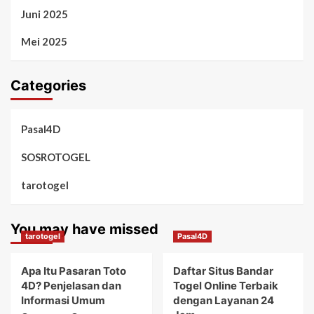
Juni 2025
Mei 2025
Categories
Pasal4D
SOSROTOGEL
tarotogel
You may have missed
tarotogel
Pasal4D
Apa Itu Pasaran Toto
Daftar Situs Bandar
4D? Penjelasan dan
Togel Online Terbaik
Informasi Umum
dengan Layanan 24