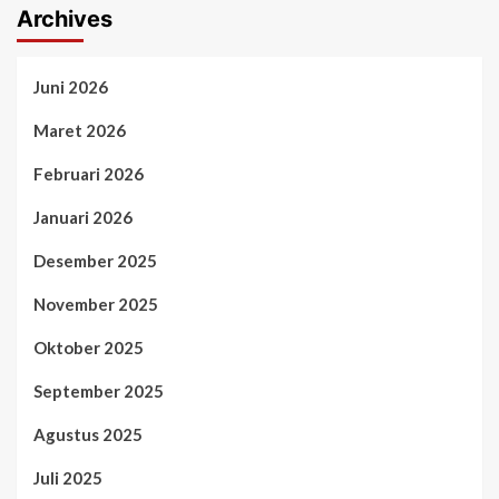
Archives
Juni 2026
Maret 2026
Februari 2026
Januari 2026
Desember 2025
November 2025
Oktober 2025
September 2025
Agustus 2025
Juli 2025