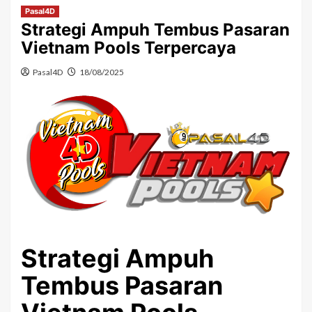
Pasal4D
Strategi Ampuh Tembus Pasaran
Vietnam Pools Terpercaya
Pasal4D
18/08/2025
Strategi Ampuh
Tembus Pasaran