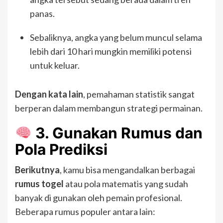
panas.
Sebaliknya, angka yang belum muncul selama
lebih dari 10 hari mungkin memiliki potensi
untuk keluar.
Dengan kata lain
, pemahaman statistik sangat
berperan dalam membangun strategi permainan.
3. Gunakan Rumus dan
Pola Prediksi
Berikutnya
, kamu bisa mengandalkan berbagai
rumus togel
atau pola matematis yang sudah
banyak di gunakan oleh pemain profesional.
Beberapa rumus populer antara lain: