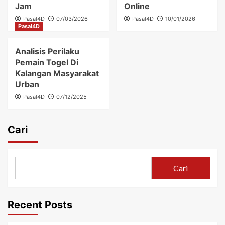
Jam
Online
Pasal4D
07/03/2026
Pasal4D
10/01/2026
Pasal4D
Analisis Perilaku
Pemain Togel Di
Kalangan Masyarakat
Urban
Pasal4D
07/12/2025
Cari
Cari
Recent Posts