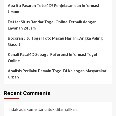
Apa Itu Pasaran Toto 4D? Penjelasan dan Informasi
Umum
Daftar Situs Bandar Togel Online Terbaik dengan
Layanan 24 Jam
Bocoran Jitu Togel Toto Macau Hari Ini, Angka Paling
Gacor!
Kenali Pasal4D Sebagai Referensi Informasi Togel
Online
Analisis Perilaku Pemain Togel Di Kalangan Masyarakat
Urban
Recent Comments
Tidak ada komentar untuk ditampilkan.