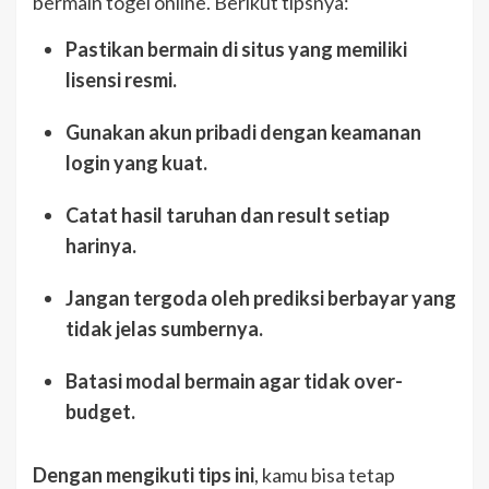
bermain togel online. Berikut tipsnya:
Pastikan bermain di situs yang memiliki
lisensi resmi.
Gunakan akun pribadi dengan keamanan
login yang kuat.
Catat hasil taruhan dan result setiap
harinya.
Jangan tergoda oleh prediksi berbayar yang
tidak jelas sumbernya.
Batasi modal bermain agar tidak over-
budget.
Dengan mengikuti tips ini
, kamu bisa tetap