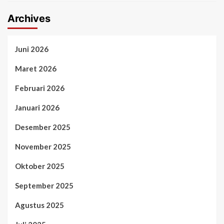
Archives
Juni 2026
Maret 2026
Februari 2026
Januari 2026
Desember 2025
November 2025
Oktober 2025
September 2025
Agustus 2025