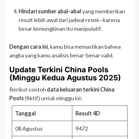
Hindari sumber abal-abal
yang memberikan
result lebih awal dari jadwal resmi—karena
besar kemungkinan itu manipulatif.
Dengan cara ini
, kamu bisa memastikan bahwa
angka yang kamu analisis benar-benar valid.
Update Terkini China Pools
(Minggu Kedua Agustus 2025)
Berikut contoh
data keluaran terkini China
Pools
(fiktif) untuk minggu ini:
Tanggal
Result 4D
08 Agustus
9472