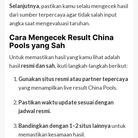
Selanjutnya
, pastikan kamu selalu mengecek hasil
dari sumber terpercaya agar tidak salah input
angka saat mengevaluasi taruhan.
Cara Mengecek Result China
Pools yang Sah
Untuk memastikan hasil yang kamu lihat adalah
hasil
resmi dan sah
, ikuti langkah-langkah berikut:
Gunakan situs resmi atau partner tepercaya
yang menampilkan live result China Pools.
Pastikan waktu update sesuai dengan
jadwal resmi.
Bandingkan dengan 1–2 situs lainnya
untuk
memastikan kesamaan hasil.