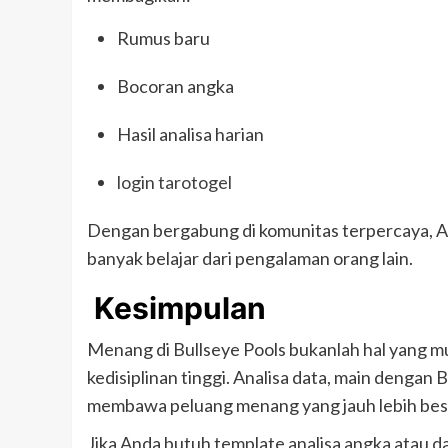
Rumus baru
Bocoran angka
Hasil analisa harian
login tarotogel
Dengan bergabung di komunitas terpercaya, An
banyak belajar dari pengalaman orang lain.
Kesimpulan
Menang di Bullseye Pools bukanlah hal yang mu
kedisiplinan tinggi. Analisa data, main dengan
membawa peluang menang yang jauh lebih bes
Jika Anda butuh template analisa angka atau d