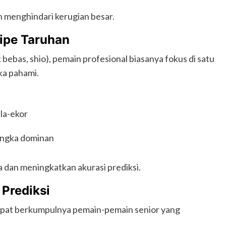
an menghindari kerugian besar.
Tipe Taruhan
k bebas, shio), pemain profesional biasanya fokus di satu
ka pahami.
la-ekor
angka dominan
 dan meningkatkan akurasi prediksi.
Prediksi
empat berkumpulnya pemain-pemain senior yang