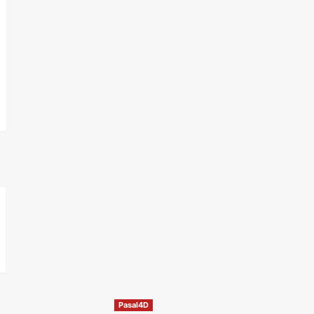
Pasal4D