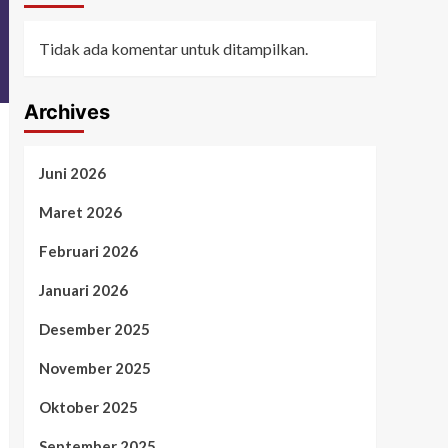
Tidak ada komentar untuk ditampilkan.
Archives
Juni 2026
Maret 2026
Februari 2026
Januari 2026
Desember 2025
November 2025
Oktober 2025
September 2025