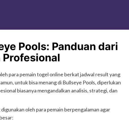
eye Pools: Panduan dari
 Profesional
leh para pemain togel online berkat jadwal result yang
amun, untuk bisa menang di Bullseye Pools, diperlukan
sional biasanya mengandalkan analisis, strategi, dan
ng digunakan oleh para pemain berpengalaman agar
besar: