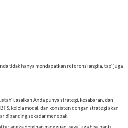
da tidak hanya mendapatkan referensi angka, tapi juga
stahil, asalkan Anda punya strategi, kesabaran, dan
 BBFS, kelola modal, dan konsisten dengan strategi akan
ar dibanding sekadar menebak.
aftar angka dominan mingguan, saya juga bisa bantu