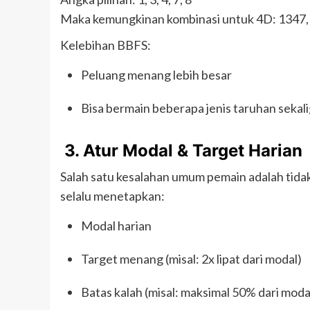
Maka kemungkinan kombinasi untuk 4D: 1347, 
Kelebihan BBFS:
Peluang menang lebih besar
Bisa bermain beberapa jenis taruhan sekali
3. Atur Modal & Target Harian
Salah satu kesalahan umum pemain adalah tida
selalu menetapkan:
Modal harian
Target menang (misal: 2x lipat dari modal)
Batas kalah (misal: maksimal 50% dari moda