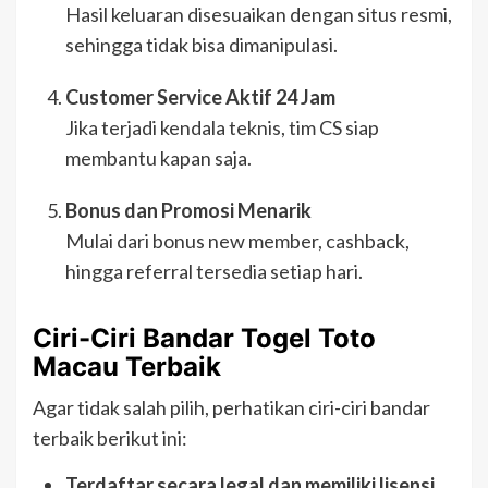
Hasil keluaran disesuaikan dengan situs resmi,
sehingga tidak bisa dimanipulasi.
Customer Service Aktif 24 Jam
Jika terjadi kendala teknis, tim CS siap
membantu kapan saja.
Bonus dan Promosi Menarik
Mulai dari bonus new member, cashback,
hingga referral tersedia setiap hari.
Ciri-Ciri Bandar Togel Toto
Macau Terbaik
Agar tidak salah pilih, perhatikan ciri-ciri bandar
terbaik berikut ini:
Terdaftar secara legal dan memiliki lisensi