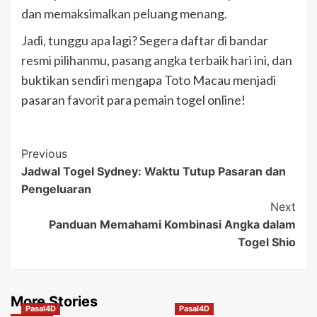
dan memaksimalkan peluang menang.
Jadi, tunggu apa lagi? Segera daftar di bandar
resmi pilihanmu, pasang angka terbaik hari ini, dan
buktikan sendiri mengapa Toto Macau menjadi
pasaran favorit para pemain togel online!
Post
Previous
Jadwal Togel Sydney: Waktu Tutup Pasaran dan
Navigation
Pengeluaran
Next
Panduan Memahami Kombinasi Angka dalam
Togel Shio
More Stories
Pasal4D
Pasal4D