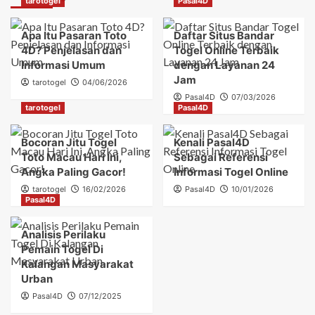
tarotogel
Pasal4D
Apa Itu Pasaran Toto
Daftar Situs Bandar
4D? Penjelasan dan
Togel Online Terbaik
Informasi Umum
dengan Layanan 24
Jam
tarotogel
04/06/2026
Pasal4D
07/03/2026
tarotogel
Pasal4D
Bocoran Jitu Togel
Kenali Pasal4D
Toto Macau Hari Ini,
Sebagai Referensi
Angka Paling Gacor!
Informasi Togel Online
tarotogel
16/02/2026
Pasal4D
10/01/2026
Pasal4D
Analisis Perilaku
Pemain Togel Di
Kalangan Masyarakat
Urban
Pasal4D
07/12/2025