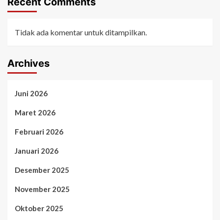
Recent Comments
Tidak ada komentar untuk ditampilkan.
Archives
Juni 2026
Maret 2026
Februari 2026
Januari 2026
Desember 2025
November 2025
Oktober 2025