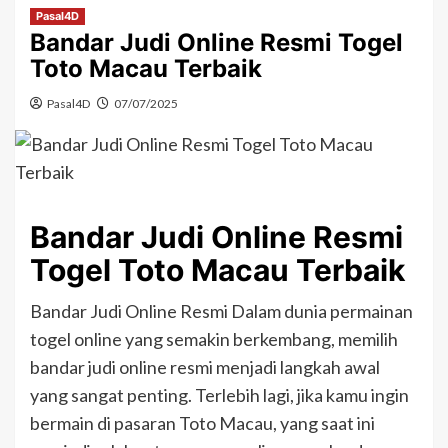
Pasal4D
Bandar Judi Online Resmi Togel
Toto Macau Terbaik
Pasal4D
07/07/2025
Bandar Judi Online Resmi
Togel Toto Macau Terbaik
Bandar Judi Online Resmi Dalam dunia permainan
togel online yang semakin berkembang, memilih
bandar judi online resmi menjadi langkah awal
yang sangat penting. Terlebih lagi, jika kamu ingin
bermain di pasaran Toto Macau, yang saat ini