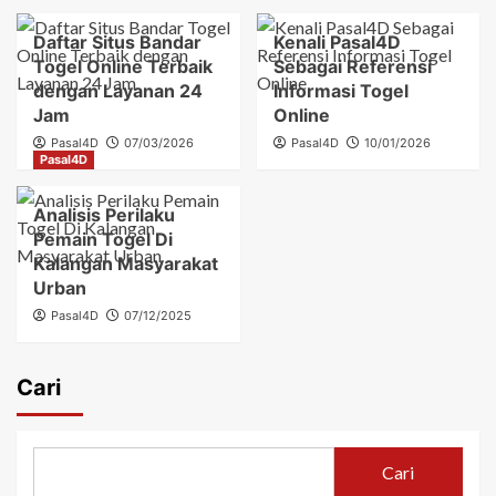
Daftar Situs Bandar
Kenali Pasal4D
Togel Online Terbaik
Sebagai Referensi
dengan Layanan 24
Informasi Togel
Jam
Online
Pasal4D
07/03/2026
Pasal4D
10/01/2026
Pasal4D
Analisis Perilaku
Pemain Togel Di
Kalangan Masyarakat
Urban
Pasal4D
07/12/2025
Cari
Cari