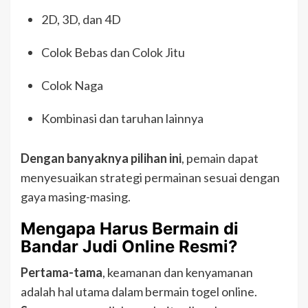
2D, 3D, dan 4D
Colok Bebas dan Colok Jitu
Colok Naga
Kombinasi dan taruhan lainnya
Dengan banyaknya pilihan ini
, pemain dapat
menyesuaikan strategi permainan sesuai dengan
gaya masing-masing.
Mengapa Harus Bermain di
Bandar Judi Online Resmi?
Pertama-tama
, keamanan dan kenyamanan
adalah hal utama dalam bermain togel online.