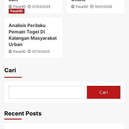
Pasal4D
07/03/2026
Pasal4D
10/01/2026
Pasal4D
Analisis Perilaku
Pemain Togel Di
Kalangan Masyarakat
Urban
Pasal4D
07/12/2025
Cari
Cari
Recent Posts