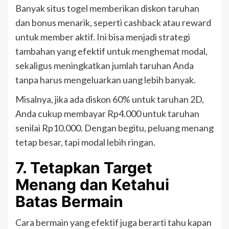
Banyak situs togel memberikan diskon taruhan
dan bonus menarik, seperti cashback atau reward
untuk member aktif. Ini bisa menjadi strategi
tambahan yang efektif untuk menghemat modal,
sekaligus meningkatkan jumlah taruhan Anda
tanpa harus mengeluarkan uang lebih banyak.
Misalnya, jika ada diskon 60% untuk taruhan 2D,
Anda cukup membayar Rp4.000 untuk taruhan
senilai Rp10.000. Dengan begitu, peluang menang
tetap besar, tapi modal lebih ringan.
7.
Tetapkan Target
Menang dan Ketahui
Batas Bermain
Cara bermain yang efektif juga berarti tahu kapan