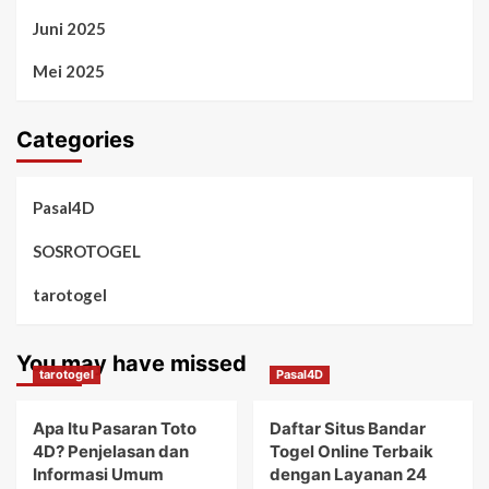
Juni 2025
Mei 2025
Categories
Pasal4D
SOSROTOGEL
tarotogel
You may have missed
tarotogel
Pasal4D
Apa Itu Pasaran Toto
Daftar Situs Bandar
4D? Penjelasan dan
Togel Online Terbaik
Informasi Umum
dengan Layanan 24