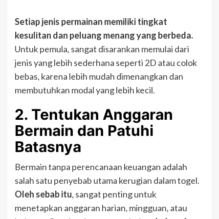
Setiap jenis permainan memiliki tingkat
kesulitan dan peluang menang yang berbeda.
Untuk pemula, sangat disarankan memulai dari
jenis yang lebih sederhana seperti 2D atau colok
bebas, karena lebih mudah dimenangkan dan
membutuhkan modal yang lebih kecil.
2.
Tentukan Anggaran
Bermain dan Patuhi
Batasnya
Bermain tanpa perencanaan keuangan adalah
salah satu penyebab utama kerugian dalam togel.
Oleh sebab itu
, sangat penting untuk
menetapkan anggaran harian, mingguan, atau