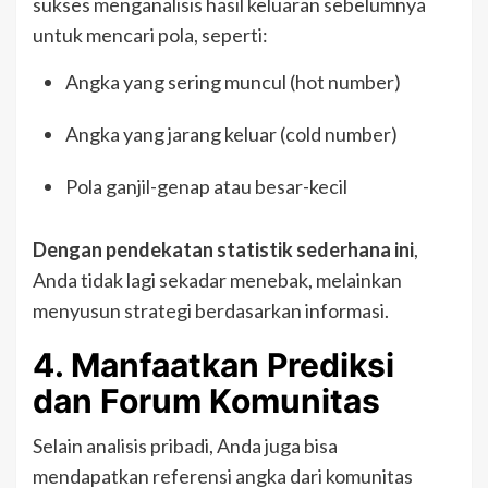
sukses menganalisis hasil keluaran sebelumnya
untuk mencari pola, seperti:
Angka yang sering muncul (hot number)
Angka yang jarang keluar (cold number)
Pola ganjil-genap atau besar-kecil
Dengan pendekatan statistik sederhana ini
,
Anda tidak lagi sekadar menebak, melainkan
menyusun strategi berdasarkan informasi.
4.
Manfaatkan Prediksi
dan Forum Komunitas
Selain analisis pribadi, Anda juga bisa
mendapatkan referensi angka dari komunitas