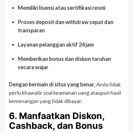
Memiliki lisensi atau sertifikasi resmi
Proses deposit dan withdraw cepat dan
transparan
Layanan pelanggan aktif 24 jam
Memberikan bonus dan diskon taruhan
secara wajar
Dengan bermain di situs yang benar
, Anda tidak
perlu khawatir soal keamanan uang ataupun hasil
kemenangan yang tidak dibayar.
6.
Manfaatkan Diskon,
Cashback, dan Bonus