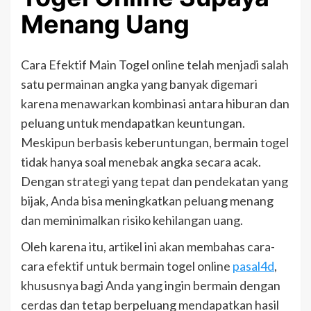
Menang Uang
Cara Efektif Main Togel online telah menjadi salah
satu permainan angka yang banyak digemari
karena menawarkan kombinasi antara hiburan dan
peluang untuk mendapatkan keuntungan.
Meskipun berbasis keberuntungan, bermain togel
tidak hanya soal menebak angka secara acak.
Dengan strategi yang tepat dan pendekatan yang
bijak, Anda bisa meningkatkan peluang menang
dan meminimalkan risiko kehilangan uang.
Oleh karena itu, artikel ini akan membahas cara-
cara efektif untuk bermain togel online
pasal4d
,
khususnya bagi Anda yang ingin bermain dengan
cerdas dan tetap berpeluang mendapatkan hasil