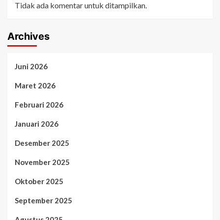
Tidak ada komentar untuk ditampilkan.
Archives
Juni 2026
Maret 2026
Februari 2026
Januari 2026
Desember 2025
November 2025
Oktober 2025
September 2025
Agustus 2025