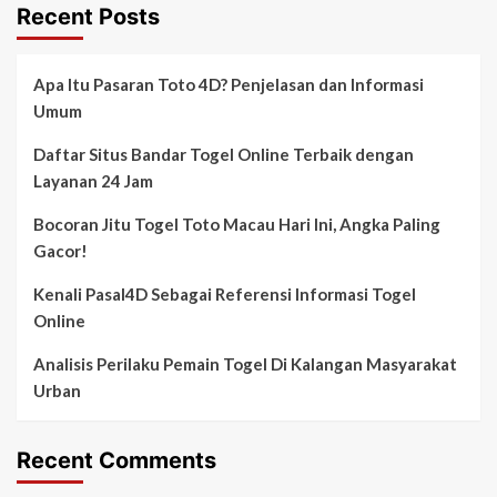
Taiwan
2025
Recent Posts
Pools
Apa Itu Pasaran Toto 4D? Penjelasan dan Informasi
Umum
Daftar Situs Bandar Togel Online Terbaik dengan
Layanan 24 Jam
Bocoran Jitu Togel Toto Macau Hari Ini, Angka Paling
Gacor!
Kenali Pasal4D Sebagai Referensi Informasi Togel
Online
Analisis Perilaku Pemain Togel Di Kalangan Masyarakat
Urban
Recent Comments