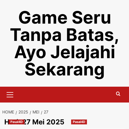
Skip
Game Seru
to
content
Tanpa Batas,
Ayo Jelajahi
Sekarang
Primary
Menu
HOME
2025
MEI
27
Hari:
27 Mei 2025
Pasal4D
Pasal4D