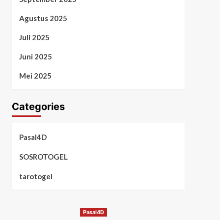
Agustus 2025
Juli 2025
Juni 2025
Mei 2025
Categories
Pasal4D
SOSROTOGEL
tarotogel
Pasal4D