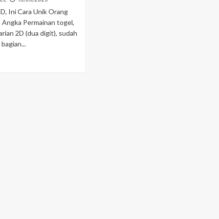
D, Ini Cara Unik Orang
Angka Permainan togel,
rian 2D (dua digit), sudah
bagian...
ad
re
out
in
gel
,
ra
ik
ang
nentukan
gka