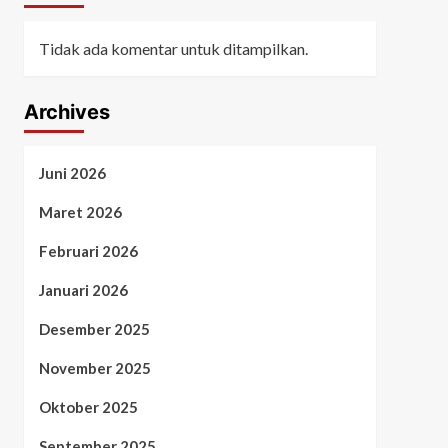
Tidak ada komentar untuk ditampilkan.
Archives
Juni 2026
Maret 2026
Februari 2026
Januari 2026
Desember 2025
November 2025
Oktober 2025
September 2025