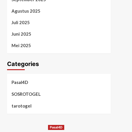
Agustus 2025
Juli 2025
Juni 2025
Mei 2025
Categories
Pasal4D
SOSROTOGEL
tarotogel
Pasal4D