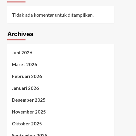
Tidak ada komentar untuk ditampilkan.
Archives
Juni 2026
Maret 2026
Februari 2026
Januari 2026
Desember 2025
November 2025
Oktober 2025
September 2025