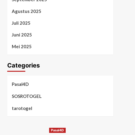
Agustus 2025
Juli 2025
Juni 2025
Mei 2025
Categories
Pasal4D
SOSROTOGEL
tarotogel
Pasal4D