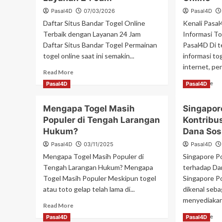
Pasal4D
07/03/2026
Pasal4D
Daftar Situs Bandar Togel Online
Kenali Pasal
Terbaik dengan Layanan 24 Jam
Informasi To
Daftar Situs Bandar Togel Permainan
Pasal4D Di 
togel online saat ini semakin...
informasi to
internet, pe
Read
Read More
more
Re
Read More
Pasal4D
Pasal4D
about
mo
Daftar
ab
Mengapa Togel Masih
Singapor
Situs
Ken
Bandar
Populer di Tengah Larangan
Kontribu
Pa
Togel
Seb
Hukum?
Dana Sos
Online
Ref
Pasal4D
03/11/2025
Pasal4D
Terbaik
Inf
dengan
Mengapa Togel Masih Populer di
Singapore P
To
Layanan
Onl
Tengah Larangan Hukum? Mengapa
terhadap Da
24
Togel Masih Populer Meskipun togel
Singapore P
Jam
atau toto gelap telah lama di...
dikenal seba
menyediakan 
Read
Read More
more
Re
Read More
Pasal4D
Pasal4D