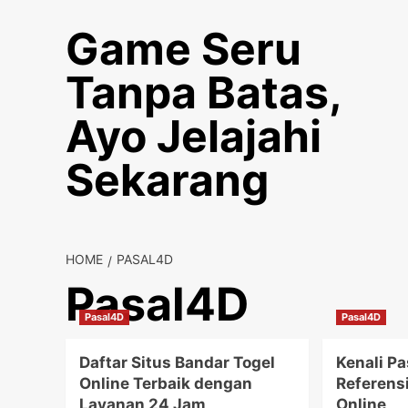
Skip
Game Seru
to
content
Tanpa Batas,
Ayo Jelajahi
Sekarang
HOME
PASAL4D
Pasal4D
Pasal4D
Pasal4D
Daftar Situs Bandar Togel
Kenali P
Online Terbaik dengan
Referensi
Layanan 24 Jam
Online