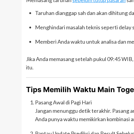
Memasang taruhan
sebelum tutup pasaran
san
Taruhan dianggap sah dan akan dihitung da
Menghindari masalah teknis seperti delay 
Memberi Anda waktu untuk analisa dan mem
Jika Anda memasang setelah pukul 09:45 WIB, t
itu.
Tips Memilih Waktu Main To
Pasang Awal di Pagi Hari
Jangan menunggu detik terakhir. Pasang an
Anda punya waktu memikirkan kombinasi an
Pantau Update Prediksi dan Result Sebel