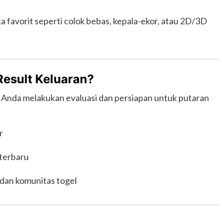
favorit seperti colok bebas, kepala-ekor, atau 2D/3D
Result Keluaran?
a Anda melakukan evaluasi dan persiapan untuk putaran
r
 terbaru
i dan komunitas togel