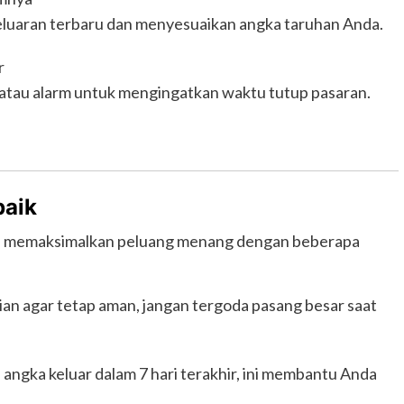
eluaran terbaru dan menyesuaikan angka taruhan Anda.
r
 atau alarm untuk mengingatkan waktu tutup pasaran.
baik
isa memaksimalkan peluang menang dengan beberapa
an agar tetap aman, jangan tergoda pasang besar saat
a angka keluar dalam 7 hari terakhir, ini membantu Anda