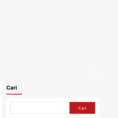
Cari
Cari