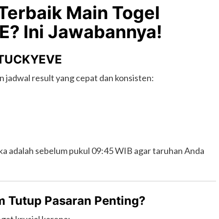
Terbaik Main Togel
 Ini Jawabannya!
NTUCKYEVE
adwal result yang cepat dan konsisten:
ka adalah sebelum pukul 09:45 WIB agar taruhan Anda
 Tutup Pasaran Penting?